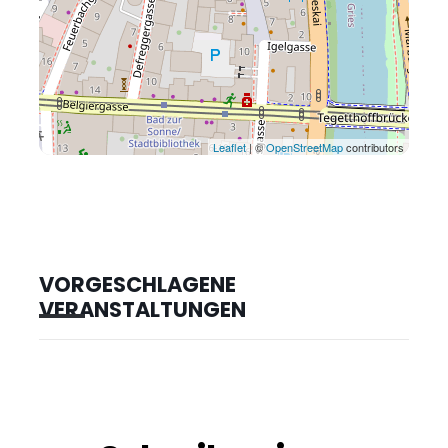
Leaflet
| ©
OpenStreetMap
contributors
VORGESCHLAGENE
VERANSTALTUNGEN