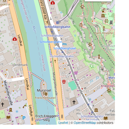
Leaflet
| ©
OpenStreetMap
contributors