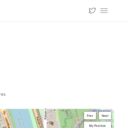
res.
Prev
Next
My Position