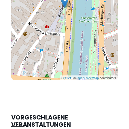
Leaflet
| ©
OpenStreetMap
contributors
VORGESCHLAGENE
VERANSTALTUNGEN