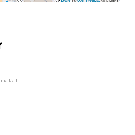
Leaflet
| ©
OpenStreetMap
contributors
r
markiert