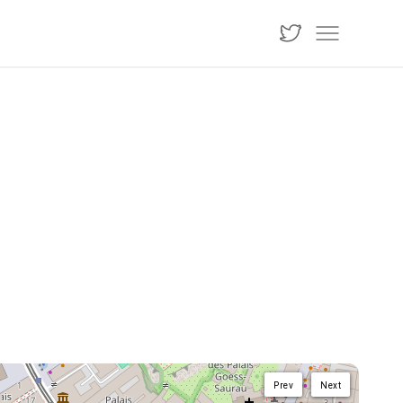
Prev
Next