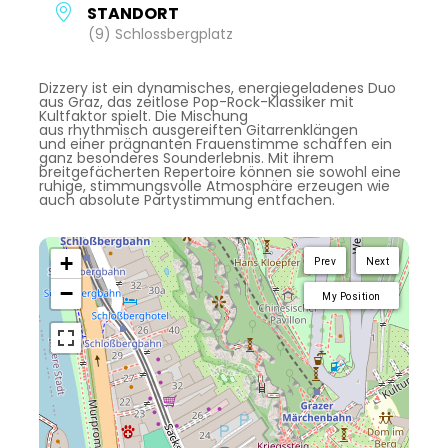
STANDORT
(9) Schlossbergplatz
Dizzery ist ein dynamisches, energiegeladenes Duo
aus Graz, das zeitlose Pop-Rock-Klassiker mit
Kultfaktor spielt. Die Mischung
aus rhythmisch ausgereiften Gitarrenklängen
und einer prägnanten Frauenstimme schaffen ein
ganz besonderes Sounderlebnis. Mit ihrem
breitgefächerten Repertoire können sie sowohl eine
ruhige, stimmungsvolle Atmosphäre erzeugen wie
auch absolute Partystimmung entfachen.
+
Prev
Next
−
My Position