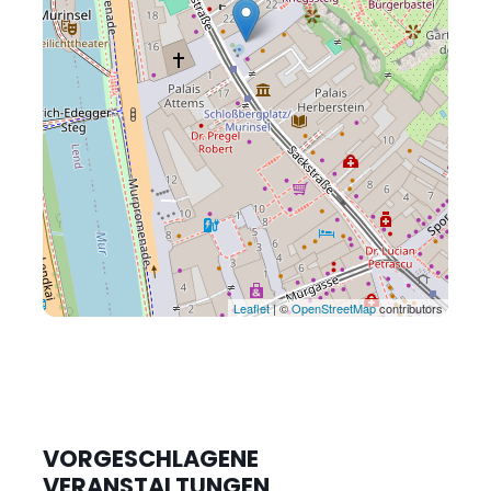
Leaflet
| ©
OpenStreetMap
contributors
VORGESCHLAGENE
VERANSTALTUNGEN