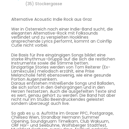
(35) Stockergasse
Alternative Acoustic Indie Rock aus Graz
Wer in Österreich nach einer Indie-Band sucht, die
eleganten Alternative-Rock mit Folksounds
verbindet und zu verspielten Hooklines
ansprechende Lyrics performt, kommt an Coinflip
Cutie nicht vorbei.
Die Basis für ihre eingängigen Songs bildet eine
starke Rhythmus-Gruppe auf die sich die restlichen
Instrumente sowie die Stimme betten.
Einzigartige Stories werden von Tom Reiterer (Ex-
Lamexcuse) melodisch erzählt, eine Prise
Melancholie fehlt ebensowenig, wie eine gesunde
Portion Augenzwinkern.
Daraus entstehen mitreißende Songs und Balladen,
die sich sofort in den Gehörgängen und in den
Herzen festsetzen. Auch die ausgefeilten Texte sind
es wert, genau gehört zu werden. Die Band hat aber
nicht nur im Studio Beeindruckendes geleistet
sondern überzeugt auch live.
So gab es u. a. Auftritte im Grazer PPC, Postgarage,
Chelsea Wien, Strandbar Hermann Summer
Opening, Soundgruam Timelkam, Club Wakuum,
ORF Hör- und Seebühne, Wolfsberger Stadtfest,