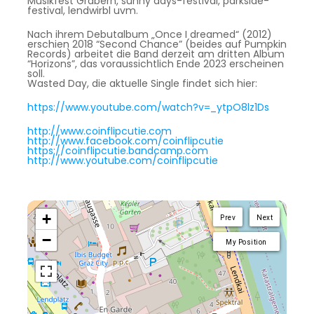
Musikfest Grabern, sunny days-festival, parkside-
festival, lendwirbl uvm.
Nach ihrem Debutalbum „Once I dreamed“ (2012)
erschien 2018 “Second Chance” (beides auf Pumpkin
Records) arbeitet die Band derzeit am dritten Album
“Horizons”, das voraussichtlich Ende 2023 erscheinen
soll.
Wasted Day, die aktuelle Single findet sich hier:
https://www.youtube.com/watch?v=_ytpO8lz1Ds
http://www.coinflipcutie.com
http://www.facebook.com/coinflipcutie
https://coinflipcutie.bandcamp.com
http://www.youtube.com/coinflipcutie
+
Prev
Next
−
My Position