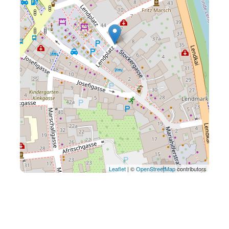
Leaflet
| ©
OpenStreetMap
contributors