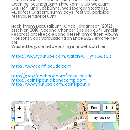
Opening, Soundgruam Timelkam, Club Wakuum,
ORF Hör- und Seebühne, Wolfsberger Stadtfest,
Musikfest Grabern, sunny days-festival, parkside-
festival, lendwirbl uvm.
Nach ihrem Debutalbum „Once I dreamed“ (2012)
erschien 2018 “Second Chance” (beides auf Pumpkin
Records) arbeitet die Band derzeit am dritten Album
“Horizons”, das voraussichtlich Ende 2023 erscheinen
soll.
Wasted Day, die aktuelle Single findet sich hier:
https://www.youtube.com/watch?v=_ytpO8lz1Ds
http://www.coinflipcutie.com
http://www.facebook.com/coinflipcutie
https://coinflipcutie.bandcamp.com
http://www.youtube.com/coinflipcutie
+
Prev
Next
−
My Position