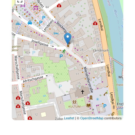
Leaflet
| ©
OpenStreetMap
contributors