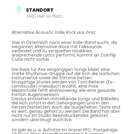
STANDORT
(46) Hier ist Platz
Alternative Acoustic Indie Rock aus Graz
Wer in Österreich nach einer Indie-Band sucht, die
eleganten Alternative-Rock mit Folksounds
verbindet und zu verspielten Hooklines
ansprechende Lyrics performt, kommt an Coinflip
Cutie nicht vorbei.
Die Basis für ihre eingängigen Songs bildet eine
starke Rhythmus-Gruppe auf die sich die restlichen
Instrumente sowie die Stimme betten.
Einzigartige Stories werden von Tom Reiterer (Ex-
Lamexcuse) melodisch erzählt, eine Prise
Melancholie fehlt ebensowenig, wie eine gesunde
Portion Augenzwinkern.
Daraus entstehen mitreißende Songs und Balladen,
die sich sofort in den Gehörgängen und in den
Herzen festsetzen. Auch die ausgefeilten Texte sind
es wert, genau gehört zu werden. Die Band hat aber
nicht nur im Studio Beeindruckendes geleistet
sondern überzeugt auch live.
So gab es u. a. Auftritte im Grazer PPC, Postgarage,
Chelsea Wien, Strandbar Hermann Summer